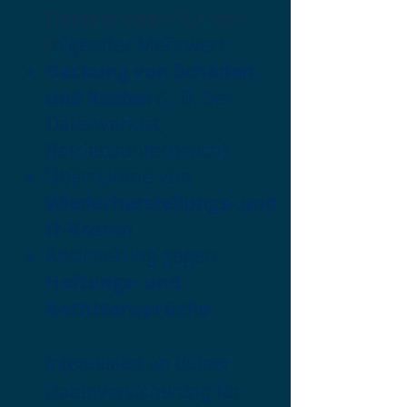
Dabei entsteht für dich
f
olgender Mehrwert:
Deckung von Schäden
und Kosten
(z. B. bei
Datenverlust,
Betriebsunterbruch)
Übernahme von
Wiederherstellungs- und
IT-Kosten
Absicherung gegen
Haftungs- und
Rechtsansprüche
Interessiert an deiner
Datenversicherung für