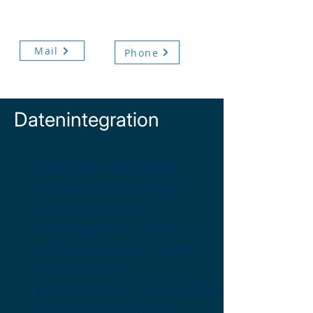
mit uns!
Mail
Phone
Datenintegration
Die Datenintegration
schafft die Grundlage,
unterschiedliche
Datenquellen nahtlos zu
verbinden und zu einem
konsistenten,
ganzheitlichen Gesamtbild
zusammenzuführen.