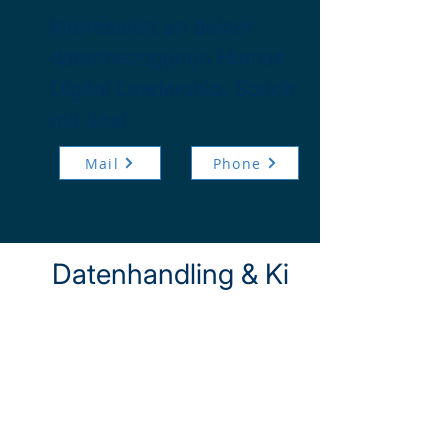
Interessiert an deiner
datenbezogenen Human
Digital Leadership. Sprich
mit uns!
Mail
Phone
Datenhandling & Ki
Datenhandling & KI
ermöglichen die effiziente
Nutzung, Verarbeitung
und intelligente
Auswertung von Daten