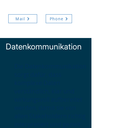
mit uns!
Mail
Phone
Datenkommunikation
Die Datenkommunikation
sorgt dafür, dass
komplexe Daten
verständlich, klar und
wirkungsvoll aufbereitet
werden, damit sie von
allen Stakeholdern richtig
interpretiert und gezielt