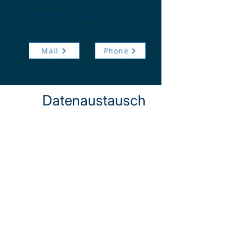
Datennutzung. Sprich mit
uns!
Mail
Phone
Datenaustausch
Der Datenaustausch
ermöglicht es, Daten
effizient, sicher und
reibungslos zwischen
Systemen, Teams und
Partnern zu teilen, um
Zusammenarbeit zu