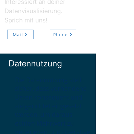
Interessiert an deiner
Datenvisualisierung.
Sprich mit uns!
Mail
Phone
Datennutzung
Die Datennutzung stellt
sicher, dass vorhandene
Daten konsequent und
zielgerichtet eingesetzt
werden, um daraus
echten Mehrwert zu
generieren und operative