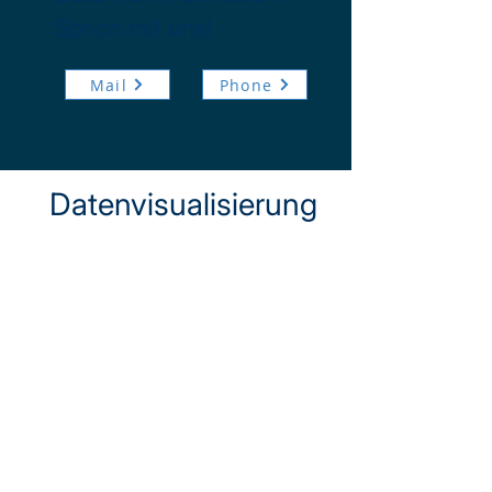
Sprich mit uns!
Mail
Phone
Datenvisualisierung
Die Datenvisualisierung
macht komplexe
Zusammenhänge auf
einen Blick verständlich
und verwandelt Daten in
klare, visuelle
Erkenntnisse, die schnell
erfasst und effektiv