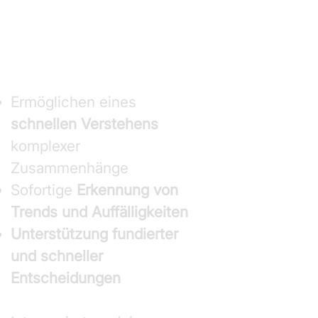
genutzt werden können.
​Dabei entsteht für dich
folgender Mehrwert:
Ermöglichen eines
schnellen Verstehens
komplexer
Zusammenhänge
Sofortige
Erkennung von
Trends und Auffälligkeiten
Unterstützung fundierter
und schneller
Entscheidungen