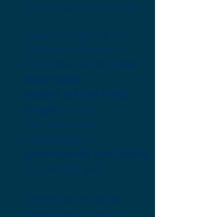
genutzt werden können.
Dabei entsteht für dich
folgender Mehrwert:
Aus Daten werden
klare
Botschaften
Insights auf den Punkt
bringen
– ohne
Fachchinesisch
Schaffung eines
gemeinsamen Verständnis
,
das wirklich wirkt
Interessiert an deiner
Datenkommunikation.