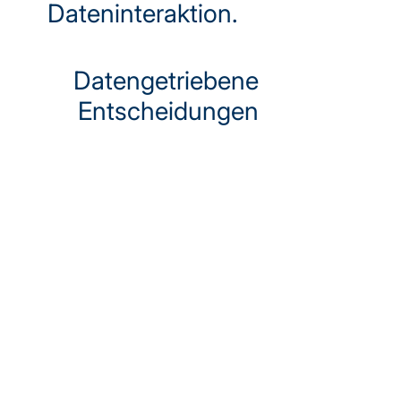
Dateninteraktion.
Datengetriebene
Entscheidungen
Datengetriebene
Entscheidungen schaffen
die Grundlage, um
Informationen gezielt zu
nutzen und daraus klare,
belastbare
Handlungsimpulse für
nachhaltigen Erfolg
abzuleiten.