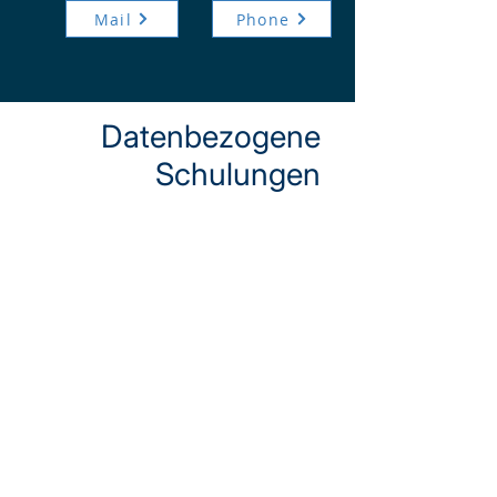
Mail
Phone
Datenbezogene
Schulungen
Datenbezogene
Schulungen (aktuell
insbesondere zum
Thema KI) befähigen
Mitarbeitende , Tools
und Daten kompetent,
sicher und zielgerichtet
zu nutzen, um fundierte
Entscheidungen zu