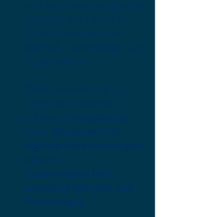
und verantwortungsvollen
Umgang mit Daten im
Zusammenspiel von
Mensch, Technologie und
Organisation.
Dabei entsteht für dich
folgender Mehrwert:
Stärkere
Datenkultur
Mehr
Akzeptanz für
digitale Veränderungen
Bessere
Zusammenarbeit
zwischen Mensch und
Technologie