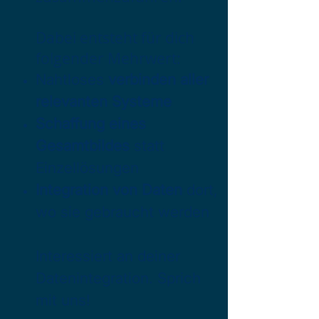
Dabei entsteht für dich
folgender Mehrwert:
Nahtloses
verbinden aller
relevanten Systeme
Schaffung eines
Gesamtbildes
statt
Einzellösungen
Integration von Daten
dort,
wo sie gebraucht werden
Interessiert an deiner
Datenintegration. Sprich
mit uns!