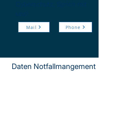
Cyberschutz. Sprich mit
uns!
Mail
Phone
Daten Notfallmangement
Das Daten
Notfallmanagement stellt
sicher, dass Daten im
Krisenfall geschützt,
verfügbar und schnell
wiederhergestellt werden
können.