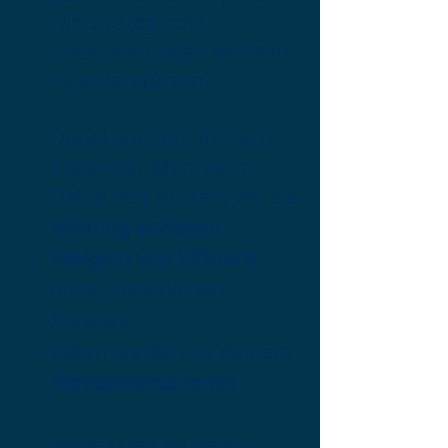
wie strategische
Entscheidungen wirksam
zu unterstützen.
Dabei entsteht für dich
folgender Mehrwert:
Daten dort
nutzen, wo sie
Wirkung entfalten
Steigern von Effizienz
ohne zusätzlichen
Aufwand
Daten werden zu deinem
Wettbewerbsvorteil
Interessiert an deiner