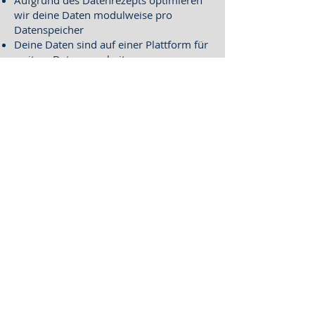
Aufgrund des Datenrezepts optimieren
wir deine Daten modulweise pro
Datenspeicher
Deine Daten sind auf einer Plattform für
weitere Datenverarbeitungen
bereitgestellt
Wir prüfen mit dir periodisch dein
Datenmanagement und optimieren
deine Daten für weitere
Datenverarbeitungen
Dein Mehrwert
Du hast einen Überblick deiner aktuellen
Datenlandschaft
Du weisst, mit welchen Daten eine
weitere Datenverarbeitung in
verschiedenen Bereichen sinnvoll ist
und umgesetzt werden kann
Mit dem Datenrezept weisst du
verbindlich, was, wann mit welcher
deiner Daten geschehen soll
Deine sauberen Daten sind als