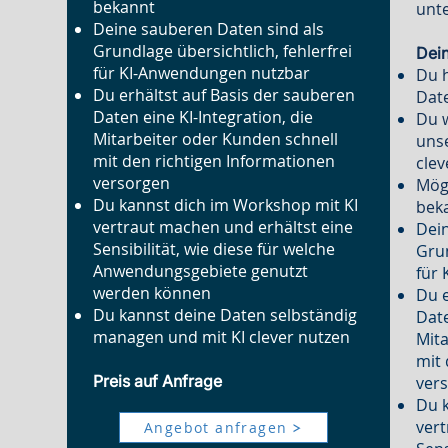
bekannt
unte
Deine sauberen Daten sind als
Grundlage übersichtlich, fehlerfrei
Dei
für KI-Anwendungen nutzbar
Du h
Du erhältst auf Basis der sauberen
Dat
Daten eine KI-Integration, die
Du w
Mitarbeiter oder Kunden schnell
unse
mit den richtigen Informationen
clev
versorgen
Mögl
Du kannst dich im Workshop mit KI
bek
vertraut machen und erhältst eine
Dein
Sensibilität, wie diese für welche
Grun
Anwendungsgebiete genutzt
für
werden können
Du e
Du kannst deine Daten selbständig
Date
managen und mit KI clever nutzen
Mita
mit 
Preis auf Anfrage
ver
Du k
vert
Angebot anfragen