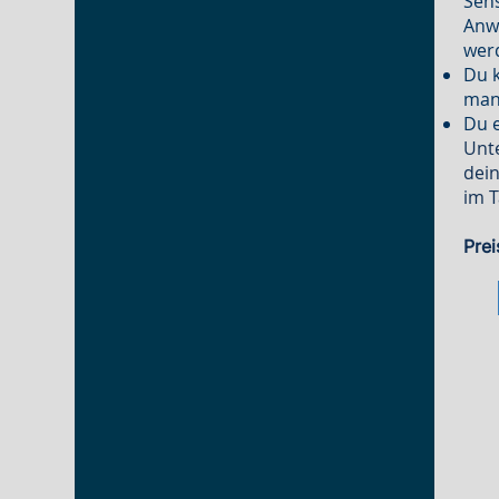
Sens
Anw
wer
Du k
mana
​Du 
Unt
dei
im 
Prei