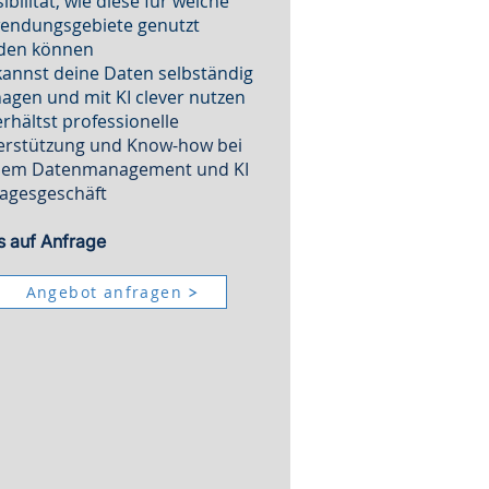
ibilität, wie diese für welche
endungsgebiete genutzt
den können
annst deine Daten selbständig
gen und mit KI clever nutzen
erhältst professio
nelle
erstützung und Know-how bei
nem Datenmanagement und KI
Tagesgeschäft
s auf Anfrage
Angebot anfragen