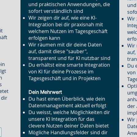
und praktischen Anwendungen, die
und
sofort verständlich sind
sofo
Wir zeigen dir auf, wie eine KI-
Wir 
Integration bei dir praxisnah mit
Inte
it
welchem Nutzen im Tagesgeschäft
wel
äft
erfolgen kann
erfo
Wir räumen mit dir deine Daten
Wir 
auf, damit diese "sauber",
auf,
transparent und für KI nutzbar sind
tran
ein
Du erhältst eine smarte Integration
Du e
lgt
von KI für deine Prozesse im
von 
n
Tagesgeschäft und in Projekten
Tage
s
Opt
etet
Dein Mehrwert
umge
 dir
Du hast einen Überblick, wie dein
anh
Datenmanagement aktuell erfolgt
der
Du weisst, welche Möglichkeiten dir
imp
unsere KI Integration für das
Wir 
clevere Nutzen deiner Daten bietet
Dat
Mögliche Handlungsfelder sind dir
Anw