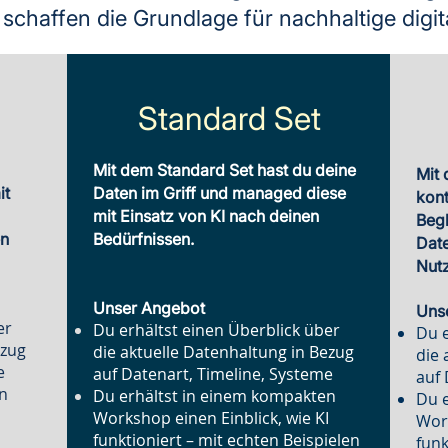
schaffen die Grundlage für nachhaltige digit
Standard Set
Mit dem Standard Set hast du deine
Mit 
it
Daten im Griff und managed diese
kont
mit Einsatz von KI nach deinen
Begl
en
Bedürfnissen.
Dat
Nutz
Unser Angebot
Uns
er
Du erhältst einen Überblick über
Du e
ezug
die aktuelle Datenhaltung in Bezug
die 
e
auf Datenart, Timeline, Systeme
auf 
en
Du erhältst in einem kompakten
Du 
I
Workshop einen Einblick, wie KI
Work
funktioniert – mit echten Beispielen
funk