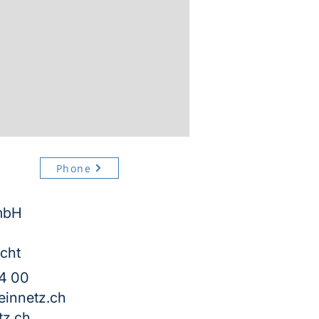
Phone
mbH
cht
84 00
innetz.ch
z.ch