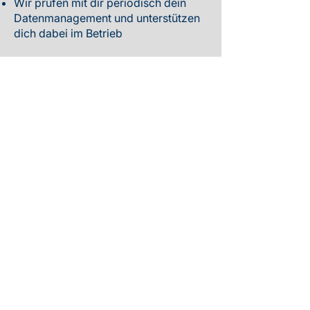
Wir prüfen mit dir periodisch dein
Datenmanagement und unterstützen
dich dabei im Betrieb
Dein Mehrwert
Du hast einen Überblick, wie dein
Datenmanagement aktuell erfolgt
​Mögliche Handlungsfelder sind dir
bekannt
​Du erhältst professionelle
Unterstützung und Know-how bei
deinem Datenmanagement
Preis auf Anfrage
Angebot anfragen
Mail
Phone