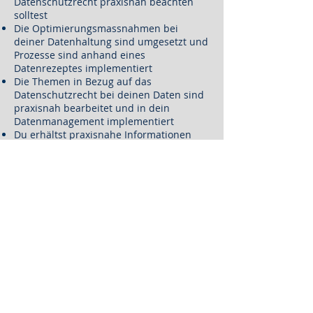
Datenschutzrecht praxisnah beachten
solltest
Die Optimierungsmassnahmen bei
deiner Datenhaltung sind umgesetzt und
Prozesse sind anhand eines
Datenrezeptes implementiert
Die Themen in Bezug auf das
Datenschutzrecht bei deinen Daten sind
praxisnah bearbeitet und in dein
Datenmanagement implementiert
Du erhältst praxisnahe Informationen
wie du deine Daten in Bezug auf das
Datenschutzrecht managen kannst
Wir prüfen mit dir periodisch dein
Datenmanagement, deine offenen
Themen zum Datenschutzrecht und
unterstützen dich dabei im Betrieb
Dein Mehrwert
Du hast einen Überblick, wie dein
Datenmanagement aktuell erfolgt
Du weisst, welche Themen du bei deinen
Daten in Bezug auf das Datenschutzrecht
beachten solltest