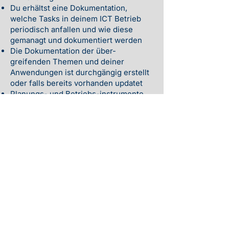
Du erhältst eine Dokumentation,
welche Tasks in deinem ICT Betrieb
periodisch anfallen und wie diese
gemanagt und dokumentiert werden
Die Dokumentation der über-
greifenden Themen und deiner
Anwendungen ist durchgängig erstellt
oder falls bereits vorhanden updatet
Planungs- und Betriebs-instrumente
für das Managen und die
Durchführung periodi-scher Tasks im
ICT Betrieb
Know-how-Transfer für das
selbstständige Führen deiner ICT
Dossiers
Periodische Überprüfung und
Unterstützung bei deinen ICT Dossiers
im Betrieb
Dein Mehrwert
Du hast einen Überblick, wie deine ICT