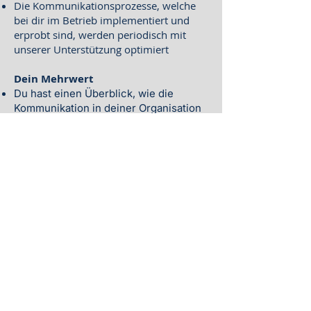
Die Kommunikationsprozesse, welche
bei dir im Betrieb implementiert und
erprobt sind, werden periodisch mit
unserer Unterstützung optimiert
Dein Mehrwert
Du hast einen Überblick, wie die
Kommunikation in deiner Organisation
aktuell erfolgt
​Mögliche Handlungsfelder sind dir
bekannt
Mit der "Kommunikationsbox" kannst
du selbständig stufengerecht und
inhaltlich kommunizieren
Du erhältst professionelle Unterstützung
und Know-how bei der Kommunikation
im Tagesgeschäft und im Not- oder
Krisenfall
Preis auf Anfrage